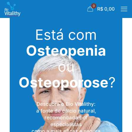
0
R$ 0,00
Está com
Osteopenia
ou
Osteoporose
?
Descubra o Bio Vitalithy:
a fonte de cálcio natural,
recomendada por
especialistas
como a mais eficaz e segura