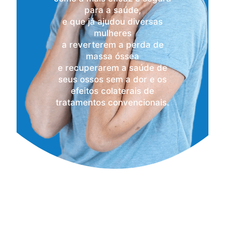
para a saúde,
e que já ajudou diversas
mulheres
a reverterem a perda de
massa óssea
e recuperarem a saúde de
seus ossos sem a dor e os
efeitos colaterais de
tratamentos convencionais.