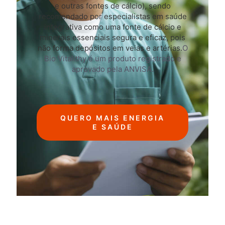
e outras fontes de cálcio), sendo
recomendado por especialistas em saúde
integrativa como uma fonte de cálcio e
minerais essenciais segura e eficaz, pois
não forma depósitos em veias e artérias.
O
Bio Vitalithy é um produto registrado e
aprovado pela ANVISA.
QUERO MAIS ENERGIA
E SAÚDE