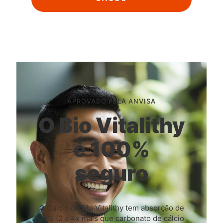
APROVADO PELA ANVISA
O Bio Vitalithy
é 100%
seguro
O Cálcio do Bio Vitalithy tem absorção de
86% (2 a 4x mais que carbonato de cálcio