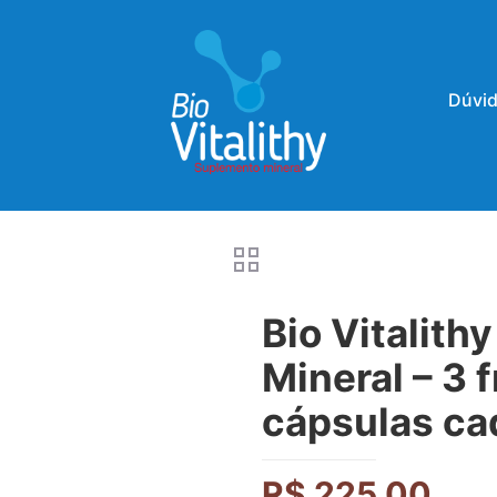
Dúvid
Bio Vitalith
Mineral – 3 
cápsulas ca
R$
225,00