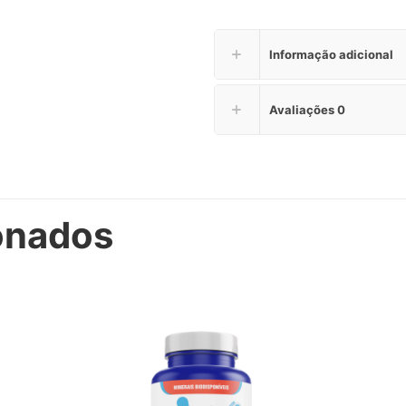
90
cápsulas
cada
Informação adicional
quantidade
Avaliações
0
onados