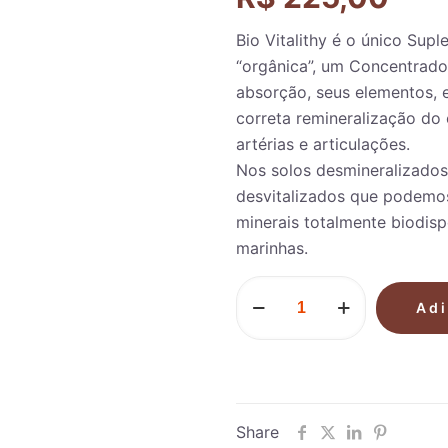
Bio Vitalithy é o único Sup
“orgânica”, um Concentrado
absorção, seus elementos, 
correta remineralização do
artérias e articulações.
Nos solos desmineralizados
desvitalizados que podemos
minerais totalmente biodisp
marinhas.
Bio
Vitalithy
Adi
-
Suplemento
Mineral
-
3
frascos
Share
c/