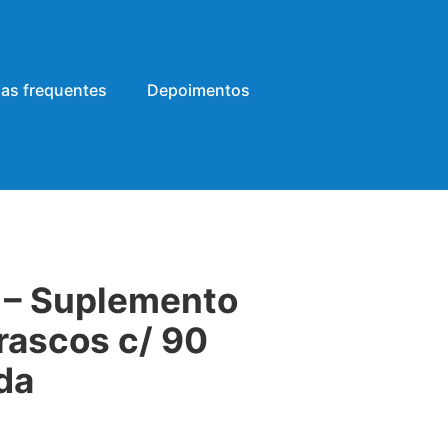
as frequentes
Depoimentos
y – Suplemento
frascos c/ 90
da